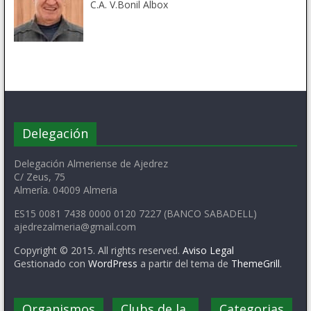
C.A. V.Bonil Albox
Delegación
Delegación Almeriense de Ajedrez
C/ Zeus, 75
Almería. 04009 Almeria
ES15 0081 7438 0000 0120 7227 (BANCO SABADELL)
ajedrezalmeria@gmail.com
Copyright © 2015. All rights reserved.
Aviso Legal
Gestionado con
WordPress
a partir del tema de
ThemeGrill
.
Organismos
Clubs de la
Categorias