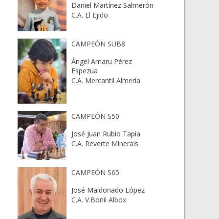
Daniel Martínez Salmerón
C.A. El Ejido
CAMPEÓN SUB8
Ángel Amaru Pérez
Espezua
C.A. Mercantil Almería
CAMPEÓN S50
José Juan Rubio Tapia
C.A. Reverte Minerals
CAMPEÓN S65
José Maldonado López
C.A. V.Bonil Albox