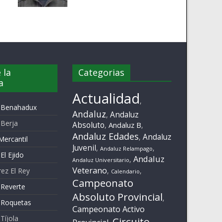
 la
Categorias
a
Actualidad
,
z Benahadux
Andaluz
Andaluz
,
 Berja
Absoluto
Andaluz B
,
,
Andaluz Edades
Andaluz
,
Mercantil
Juvenil
,
,
Andaluz Relampago
El Ejido
Andaluz
,
Andaluz Universitario
Veterano
rez El Rey
,
,
Calendario
Campeonato
 Reverte
Absoluto Provincial
,
 Roquetas
Campeonato Activo
Tíjola
Circuito