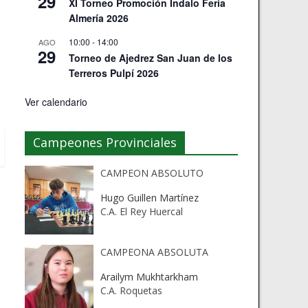
29
XI Torneo Promoción Indalo Feria
Almería 2026
10:00
-
14:00
AGO
29
Torneo de Ajedrez San Juan de los
Terreros Pulpí 2026
Ver calendario
Campeones Provinciales
CAMPEON ABSOLUTO
Hugo Guillen Martínez
C.A. El Rey Huercal
CAMPEONA ABSOLUTA
Arailym Mukhtarkham
C.A. Roquetas