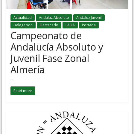
Actualidad
Andaluz Absoluto
Andaluz Juvenil
Delegacion
Destacado
FADA
Portada
Campeonato de
Andalucía Absoluto y
Juvenil Fase Zonal
Almería
...
Read more