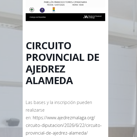
CIRCUITO
PROVINCIAL DE
AJEDREZ
ALAMEDA
Las bases y la inscripción pueden
realizarse
en:
https://www.ajedrezmalaga.org/
circuito-diputacion/2026/6/22/
circuito-
provincial-de-
ajedrez-alameda/