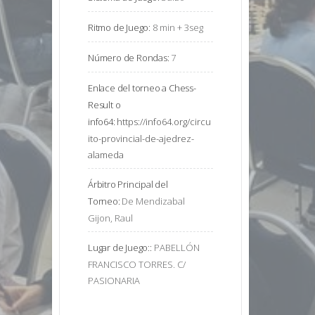
Ritmo de Juego:
8 min + 3seg
Número de Rondas:
7
Enlace del torneo a Chess-
Result o
info64:
https://info64.org/circu
ito-provincial-de-ajedrez-
alameda
Árbitro Principal del
Torneo:
De Mendizabal 
Gijon, Raul
Lugar de Juego::
PABELLÓN 
FRANCISCO TORRES. C/ 
PASIONARIA