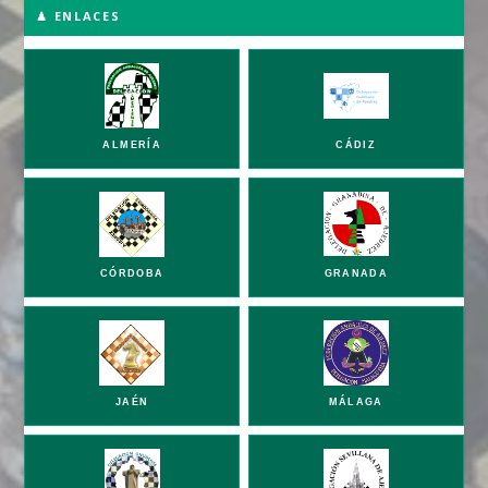
♟ ENLACES
ALMERÍA
CÁDIZ
CÓRDOBA
GRANADA
JAÉN
MÁLAGA