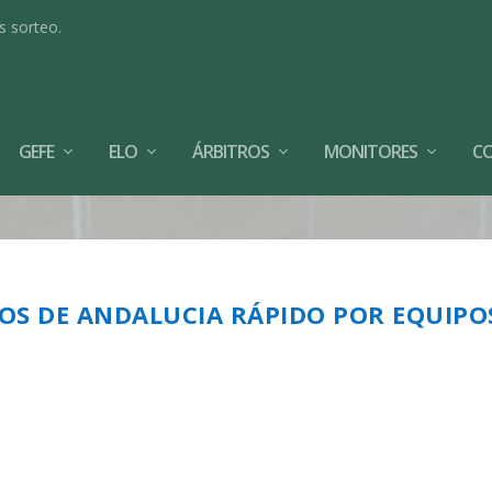
s sorteo.
GEFE
ELO
ÁRBITROS
MONITORES
C
S DE ANDALUCIA RÁPIDO POR EQUIPO