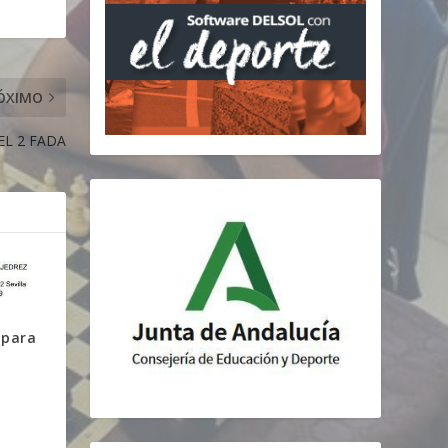
ÓXIMO
EL 2 FADA
 para
e