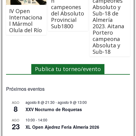
n
campeones
campeones
Absoluto y
IV Open
del Absoluto
Sub-18 de
Internaciona
Provincial
Almería
l Mármol
Sub1800
2023. Aitana
Olula del Río
Portero
campeona
Absoluta y
Sub-18
Publica tu torneo/evento
Próximos eventos
agosto 8 @ 21:30
-
agosto 9 @ 13:00
AGO
8
XXV Nocturno de Roquetas
10:00
-
14:00
AGO
23
XL Open Ajedrez Feria Almería 2026