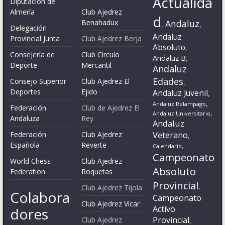
Actualida
Diputación de
Almería
Club Ajedrez
d
Benahadux
Andaluz
,
,
Delegación
Andaluz
Provincial Junta
Club Ajedrez Berja
Absoluto
,
Consejería de
Club Circulo
Andaluz B
,
Deporte
Mercantil
Andaluz
Edades
Consejo Superior
Club Ajedrez El
,
Deportes
Ejido
Andaluz Juvenil
,
,
Andaluz Relampago
Federación
Club de Ajedrez El
,
Andaluz Universitario
Andaluza
Rey
Andaluz
Veterano
Federación
Club Ajedrez
,
Española
Reverte
,
Calendario
Campeonato
World Chess
Club Ajedrez
Absoluto
Federation
Roquetas
Provincial
,
Club Ajedrez Tíjola
Colabora
Campeonato
Club Ajedrez Vícar
Activo
dores
Provincial
Club Ajedrez
,