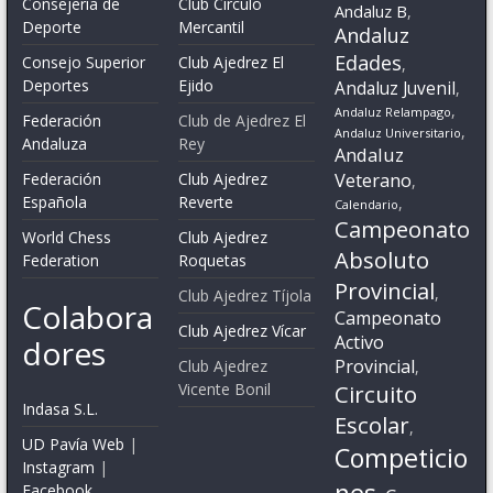
Consejería de
Club Circulo
Andaluz B
,
Deporte
Mercantil
Andaluz
Edades
Consejo Superior
Club Ajedrez El
,
Deportes
Ejido
Andaluz Juvenil
,
,
Andaluz Relampago
Federación
Club de Ajedrez El
,
Andaluz Universitario
Andaluza
Rey
Andaluz
Veterano
Federación
Club Ajedrez
,
Española
Reverte
,
Calendario
Campeonato
World Chess
Club Ajedrez
Absoluto
Federation
Roquetas
Provincial
,
Club Ajedrez Tíjola
Colabora
Campeonato
Club Ajedrez Vícar
Activo
dores
Provincial
Club Ajedrez
,
Vicente Bonil
Circuito
Indasa S.L.
Escolar
,
UD Pavía Web
|
Competicio
Instagram
|
nes
Facebook