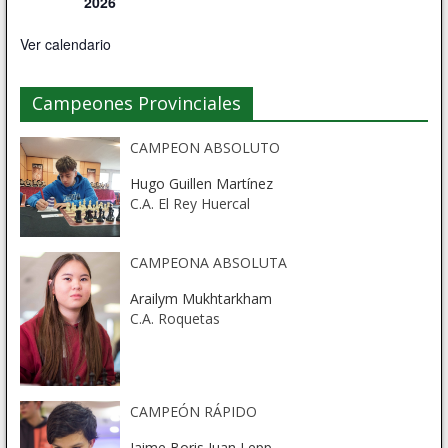
2026
Ver calendario
Campeones Provinciales
CAMPEON ABSOLUTO
Hugo Guillen Martínez
C.A. El Rey Huercal
CAMPEONA ABSOLUTA
Arailym Mukhtarkham
C.A. Roquetas
CAMPEÓN RÁPIDO
Jaime Boris Juan Lepp