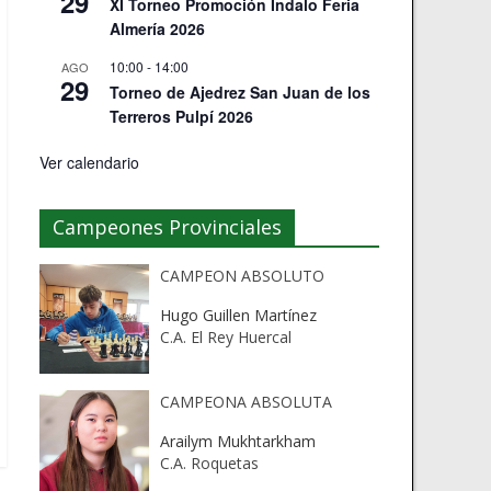
29
XI Torneo Promoción Indalo Feria
Almería 2026
10:00
-
14:00
AGO
29
Torneo de Ajedrez San Juan de los
Terreros Pulpí 2026
Ver calendario
Campeones Provinciales
CAMPEON ABSOLUTO
Hugo Guillen Martínez
C.A. El Rey Huercal
CAMPEONA ABSOLUTA
Arailym Mukhtarkham
C.A. Roquetas