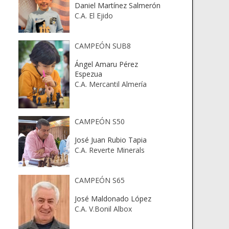
Daniel Martínez Salmerón
C.A. El Ejido
CAMPEÓN SUB8
Ángel Amaru Pérez
Espezua
C.A. Mercantil Almería
CAMPEÓN S50
José Juan Rubio Tapia
C.A. Reverte Minerals
CAMPEÓN S65
José Maldonado López
C.A. V.Bonil Albox