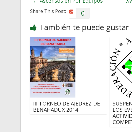
←
Ascensos en Por Equipos
XV
Share This Post:
0
También te puede gustar
SUSPEN
III TORNEO DE AJEDREZ DE
LOS EV
BENAHADUX 2014
ACTIVI
COMPET