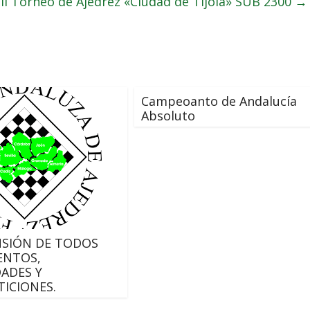
II Torneo de Ajedrez «Ciudad de Tijola» SUB 2300
→
Campeoanto de Andalucía
Absoluto
SIÓN DE TODOS
ENTOS,
DADES Y
ICIONES.