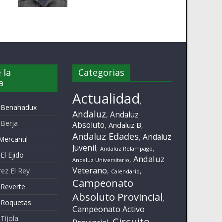
 la
Categorias
a
Actualidad
,
z Benahadux
Andaluz
Andaluz
,
 Berja
Absoluto
Andaluz B
,
,
Andaluz Edades
Andaluz
,
Mercantil
Juvenil
,
,
Andaluz Relampago
El Ejido
Andaluz
,
Andaluz Universitario
Veterano
rez El Rey
,
,
Calendario
Campeonato
 Reverte
Absoluto Provincial
,
 Roquetas
Campeonato Activo
Tíjola
Circuito