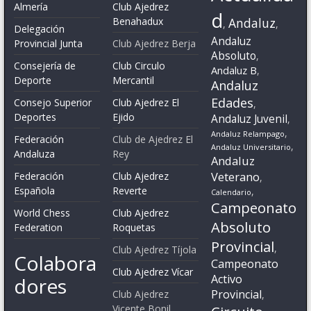
Almería
Club Ajedrez
d
Benahadux
Andaluz
,
,
Delegación
Andaluz
Provincial Junta
Club Ajedrez Berja
Absoluto
,
Consejería de
Club Circulo
Andaluz B
,
Deporte
Mercantil
Andaluz
Edades
Consejo Superior
Club Ajedrez El
,
Deportes
Ejido
Andaluz Juvenil
,
,
Andaluz Relampago
Federación
Club de Ajedrez El
,
Andaluz Universitario
Andaluza
Rey
Andaluz
Veterano
Federación
Club Ajedrez
,
Española
Reverte
,
Calendario
Campeonato
World Chess
Club Ajedrez
Absoluto
Federation
Roquetas
Provincial
,
Club Ajedrez Tíjola
Colabora
Campeonato
Club Ajedrez Vícar
Activo
dores
Provincial
Club Ajedrez
,
Vicente Bonil