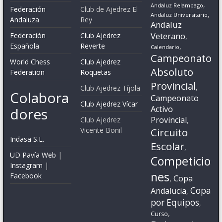
,
Andaluz Relampago
Federación
Club de Ajedrez El
,
Andaluz Universitario
Andaluza
Rey
Andaluz
Veterano
Federación
Club Ajedrez
,
Española
Reverte
,
Calendario
Campeonato
World Chess
Club Ajedrez
Absoluto
Federation
Roquetas
Provincial
,
Club Ajedrez Tíjola
Colabora
Campeonato
Club Ajedrez Vícar
Activo
dores
Provincial
Club Ajedrez
,
Vicente Bonil
Circuito
Indasa S.L.
Escolar
,
UD Pavía Web
|
Competicio
Instagram
|
nes
Facebook
Copa
,
Copa
Andalucia
,
por Equipos
,
,
Curso