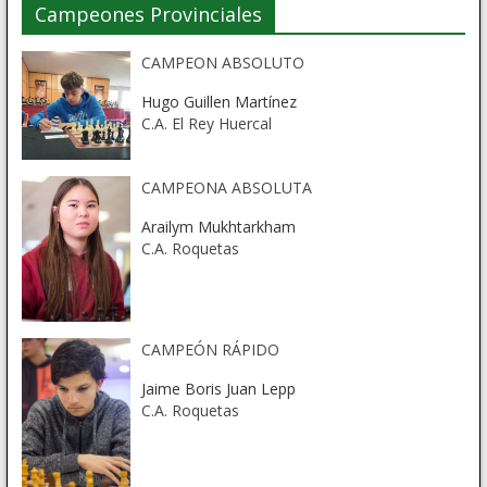
Campeones Provinciales
CAMPEON ABSOLUTO
Hugo Guillen Martínez
C.A. El Rey Huercal
CAMPEONA ABSOLUTA
Arailym Mukhtarkham
C.A. Roquetas
CAMPEÓN RÁPIDO
Jaime Boris Juan Lepp
C.A. Roquetas