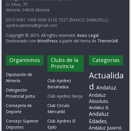
C/ Zeus, 75
Almería. 04009 Almeria
ES15 0081 7438 0000 0120 7227 (BANCO SABADELL)
ajedrezalmeria@gmail.com
Copyright © 2015. All rights reserved.
Aviso Legal
Gestionado con
WordPress
a partir del tema de
ThemeGrill
.
Organismos
Clubs de la
Categorias
Provincia
Actualida
Diputación de
Almería
Club Ajedrez
d
Benahadux
Andaluz
,
,
Delegación
Andaluz
Provincial Junta
Club Ajedrez Berja
Absoluto
,
Consejería de
Club Circulo
Andaluz B
,
Deporte
Mercantil
Andaluz
Edades
Consejo Superior
Club Ajedrez El
,
Deportes
Ejido
Andaluz Juvenil
,