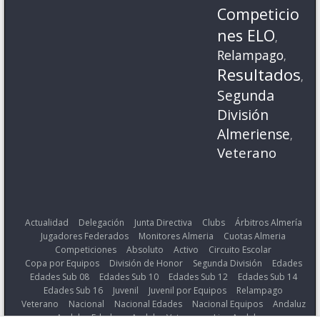
Competicio
nes ELO
,
Relampago
,
Resultados
,
Segunda
División
Almeriense
,
Veterano
Actualidad
Delegación
Junta Directiva
Clubs
Árbitros Almería
Jugadores Federados
Monitores Almeria
Cuotas Almeria
Competiciones
Absoluto
Activo
Circuito Escolar
Copa por Equipos
División de Honor
Segunda División
Edades
Edades Sub 08
Edades Sub 10
Edades Sub 12
Edades Sub 14
Edades Sub 16
Juvenil
Juvenil por Equipos
Relampago
Veterano
Nacional
Nacional Edades
Nacional Equipos
Andaluz
Andaluz Edades
Andaluz Veterano
Liga Andaluza