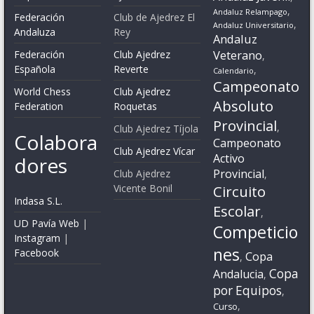
,
Andaluz Relampago
Federación
Club de Ajedrez El
,
Andaluz Universitario
Andaluza
Rey
Andaluz
Veterano
Federación
Club Ajedrez
,
Española
Reverte
,
Calendario
Campeonato
World Chess
Club Ajedrez
Absoluto
Federation
Roquetas
Provincial
,
Club Ajedrez Tíjola
Colabora
Campeonato
Club Ajedrez Vícar
Activo
dores
Provincial
Club Ajedrez
,
Vicente Bonil
Circuito
Indasa S.L.
Escolar
,
UD Pavía Web
|
Competicio
Instagram
|
nes
Facebook
Copa
,
Copa
Andalucia
,
por Equipos
,
,
Curso