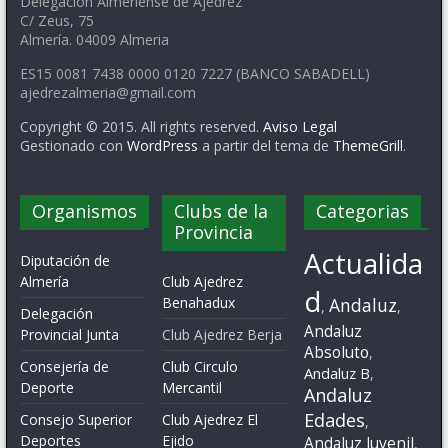
Delegación Almeriense de Ajedrez
C/ Zeus, 75
Almería. 04009 Almeria
ES15 0081 7438 0000 0120 7227 (BANCO SABADELL)
ajedrezalmeria@gmail.com
Copyright © 2015. All rights reserved.
Aviso Legal
Gestionado con
WordPress
a partir del tema de
ThemeGrill
.
Organismos
Clubs de la
Categorias
Provincia
Actualida
Diputación de
Almería
Club Ajedrez
d
Benahadux
Andaluz
,
,
Delegación
Andaluz
Provincial Junta
Club Ajedrez Berja
Absoluto
,
Consejería de
Club Circulo
Andaluz B
,
Deporte
Mercantil
Andaluz
Edades
Consejo Superior
Club Ajedrez El
,
Deportes
Ejido
Andaluz Juvenil
,