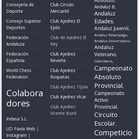
,
Consejería de
Club Circulo
Andaluz B
,
Deporte
Mercantil
Andaluz
Edades
Consejo Superior
Club Ajedrez El
,
Deportes
Ejido
Andaluz Juvenil
,
,
Andaluz Relampago
Federación
Club de Ajedrez El
,
Andaluz Universitario
Andaluza
Rey
Andaluz
Veterano
Federación
Club Ajedrez
,
Española
Reverte
,
Calendario
Campeonato
World Chess
Club Ajedrez
Absoluto
Federation
Roquetas
Provincial
,
Club Ajedrez Tíjola
Colabora
Campeonato
Club Ajedrez Vícar
Activo
dores
Provincial
Club Ajedrez
,
Vicente Bonil
Circuito
Indasa S.L.
Escolar
,
UD Pavía Web
|
Competicio
Instagram
|