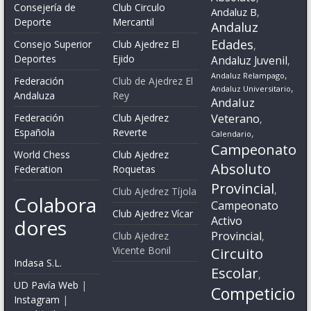
Consejería de
Club Circulo
Andaluz B
,
Deporte
Mercantil
Andaluz
Edades
Consejo Superior
Club Ajedrez El
,
Deportes
Ejido
Andaluz Juvenil
,
,
Andaluz Relampago
Federación
Club de Ajedrez El
,
Andaluz Universitario
Andaluza
Rey
Andaluz
Veterano
Federación
Club Ajedrez
,
Española
Reverte
,
Calendario
Campeonato
World Chess
Club Ajedrez
Absoluto
Federation
Roquetas
Provincial
,
Club Ajedrez Tíjola
Colabora
Campeonato
Club Ajedrez Vícar
Activo
dores
Provincial
Club Ajedrez
,
Vicente Bonil
Circuito
Indasa S.L.
Escolar
,
UD Pavía Web
|
Competicio
Instagram
|