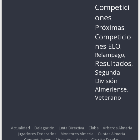
Competici
ones
,
Próximas
Competicio
nes ELO
,
Relampago
,
Resultados
,
Segunda
División
Almeriense
,
Veterano
Actualidad
Delegación
Junta Directiva
Clubs
Árbitros Almería
Jugadores Federados
Monitores Almeria
Cuotas Almeria
Competiciones
Absoluto
Activo
Circuito Escolar