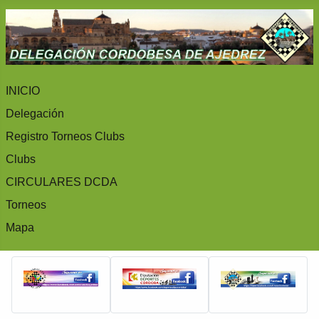
INICIO
Delegación
Registro Torneos Clubs
Clubs
CIRCULARES DCDA
Torneos
Mapa