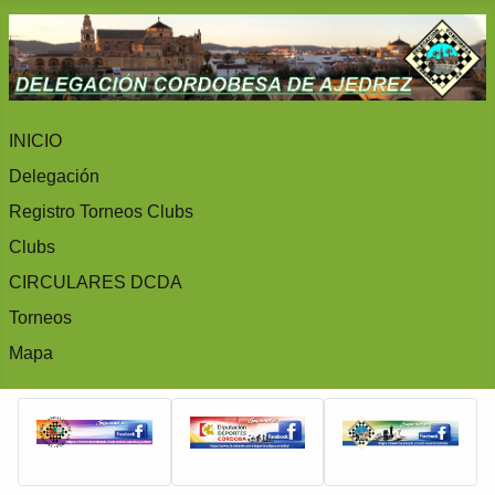
INICIO
Delegación
Registro Torneos Clubs
Clubs
CIRCULARES DCDA
Torneos
Mapa