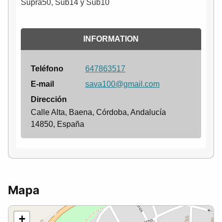
Supra50, Sub14 y Sub10
INFORMATION
Teléfono
647863517
E-mail
sava100@gmail.com
Dirección
Calle Alta, Baena, Córdoba, Andalucía
14850, España
Mapa
+