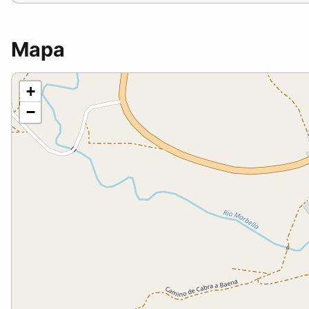
Mapa
+
−