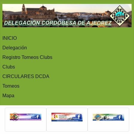
INICIO
Delegación
Registro Torneos Clubs
Clubs
CIRCULARES DCDA
Torneos
Mapa