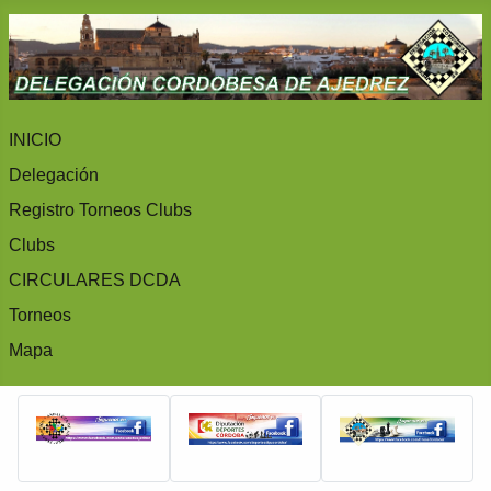
INICIO
Delegación
Registro Torneos Clubs
Clubs
CIRCULARES DCDA
Torneos
Mapa